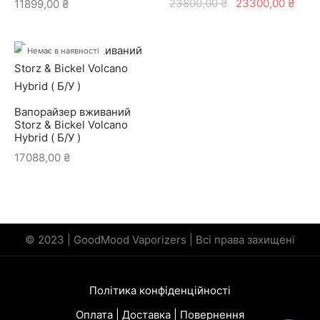
Оригінальна
Пот
23800,00
₴
23300,00
₴
11899,00
₴
ціна:
ціна
23800,00 ₴.
2330
Немає в наявності
Вапорайзер вживаний
Storz & Bickel Volcano
Hybrid ( Б/У )
17088,00
₴
© 2023 | GoodMood Vaporizers | Всі права захищені
Політика конфіденційності
Оплата | Доставка | Повернення