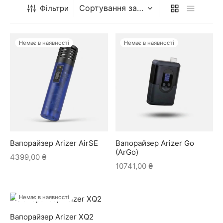
Фільтри
Кому підійде Arizer
Немає в наявності
Немає в наявності
Якщо смак для вас важливіший за компактність будь-якою
ціною, Arizer буде близьким по духу. Скляні трубки трохи
вимагають обережності, зате віддячують чистотою затяжки,
до якої швидко звикаєш. Бренд заслужив репутацію
надійного й невибагливого в догляді – саме за це його й
радять новачкам, які хочуть відразу почути «правильний»
смак. У розділі – актуальні моделі з гарантією.
Вапорайзер Arizer AirSE
Вапорайзер Arizer Go
(ArGo)
4399,00
₴
10741,00
₴
Немає в наявності
Вапорайзер Arizer XQ2