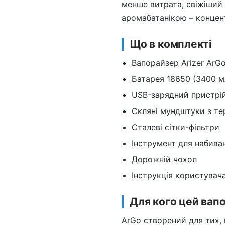
менше витрата, свіжіший 
аромабатанікою – концент
Що в комплекті
Вапорайзер Arizer ArG
Батарея 18650 (3400 м
USB-зарядний пристрій
Скляні мундштуки з те
Сталеві сітки-фільтри
Інструмент для набива
Дорожній чохол
Інструкція користувач
Для кого цей вап
ArGo створений для тих, 