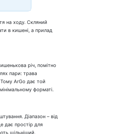
тя на ходу. Скляний
ти в кишені, а прилад
кишенькова річ, помітно
лях пари: трава
. Тому ArGo дає той
 мінімальному форматі.
штування. Діапазон – від
Це дає простір для
ають щільніший,