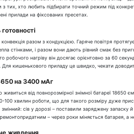
 з тих, хто любить підбирати точний режим під конкре
ені прилади на фіксованих пресетах.
ь готовності
– конвекція разом з кондукцією. Гаряче повітря протягує
епла стінками, і разом вони дають рівний смак без при
о робочого нагріву він досягає орієнтовно за 60 секу
д. Для кишенькового приладу це швидко, чекати доводи
8650 на 3400 мАг
o живиться від повнорозмірної знімної батареї 18650 є
0-100 хвилин роботи, що для такого розміру дуже присто
 змінний: сів у дорозі – поставили заряджену запаску й 
 ремонтопридатним – через роки міняється батарея, а н
зне живлення