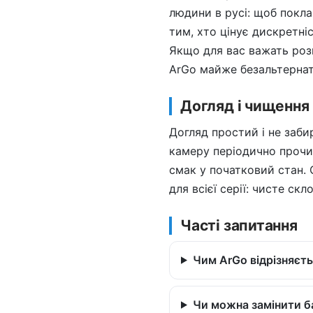
людини в русі: щоб покла
тим, хто цінує дискретніс
Якщо для вас важать роз
ArGo майже безальтернати
Догляд і чищення
Догляд простий і не заби
камеру періодично прочищ
смак у початковий стан. С
для всієї серії: чисте ск
Часті запитання
Чим ArGo відрізняєтьс
Чи можна замінити 