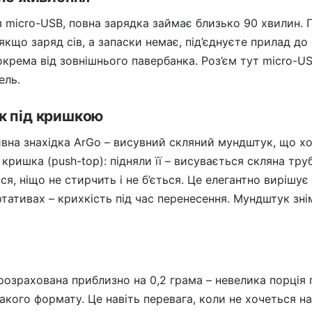
 micro-USB, повна зарядка займає близько 90 хвилин. 
якщо заряд сів, а запаски немає, під’єднуєте прилад до
окрема від зовнішнього павербанка. Роз’єм тут micro-U
ель.
к під кришкою
вна знахідка ArGo – висувний скляний мундштук, що х
кришка (push-top): підняли її – висувається скляна тру
ся, ніщо не стирчить і не б’ється. Це елегантно вирішує
тативах – крихкість під час перенесення. Мундштук зні
озрахована приблизно на 0,2 грама – невелика порція пі
акого формату. Це навіть перевага, коли не хочеться н