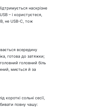
Підтримується наскрізне
 USB – і користуєтеся,
SB, не USB-C, тож
овається всередину
бка, готова до затяжки;
 головний головний біль
мний, миється й за
д короткі сольні сесії,
абивати повну чашу: