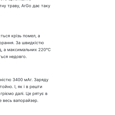
тну траву, ArGo дає таку
ться крізь помел, а
горання. За швидкістю
нд, а максимальних 220°C
ться недовго.
мністю 3400 мАг. Заряду
йно. І, як і в решти
гріємо далі. Це рятує в
е весь вапорайзер.