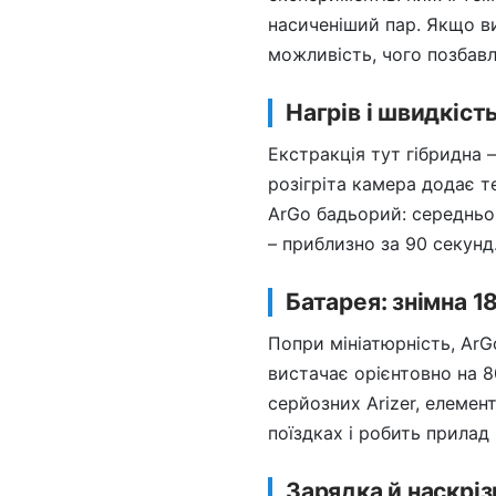
насиченіший пар. Якщо ви
можливість, чого позбавл
Нагрів і швидкіст
Екстракція тут гібридна 
розігріта камера додає т
ArGo бадьорий: середньог
– приблизно за 90 секун
Батарея: знімна 1
Попри мініатюрність, ArG
вистачає орієнтовно на 8
серйозних Arizer, елемент
поїздках і робить прилад
Зарядка й наскрі