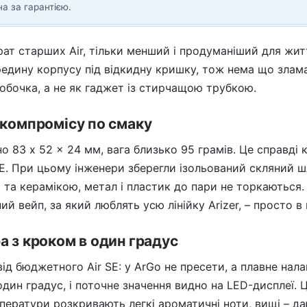
на за гарантією.
ат старших Air, тільки менший і продуманіший для жит
едину корпусу під відкидну кришку, тож нема що злама
обочка, а не як гаджет із стирчащою трубкою.
 компромісу по смаку
о 83 x 52 x 24 мм, вага близько 95 грамів. Це справді 
E. При цьому інженери зберегли ізольований скляний ш
м та керамікою, метал і пластик до пари не торкаються
й вейп, за який люблять усю лінійку Arizer, – просто в
а з кроком в один градус
ід бюджетного Air SE: у ArGo не пресети, а плавне нала
один градус, і поточне значення видно на LED-дисплеї. 
ператури розкривають легкі ароматичні ноти, вищі – д