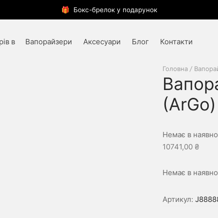
🎁 Бокс-брелок у подарунок
Вапорайзери
Аксесуари
Блог
Контакти
Головна
/
Вапора
Вапора
(ArGo)
Немає в наявно
10741,00
₴
Немає в наявно
Артикул:
J8888