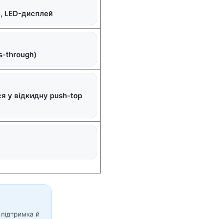
C, LED-дисплей
s-through)
я у відкидну push-top
 підтримка й