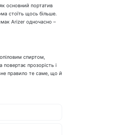
 як основний портатив
дома стоїть щось більше.
мак Arizer одночасно –
ропіловим спиртом,
а повертає прозорість і
овне правило те саме, що й