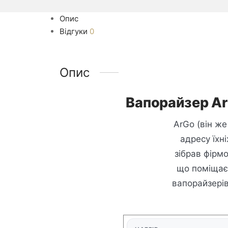
Опис
Відгуки
0
Опис
Вапорайзер Ar
ArGo (він же
адресу їхн
зібрав фірм
що поміщаєт
вапорайзерів