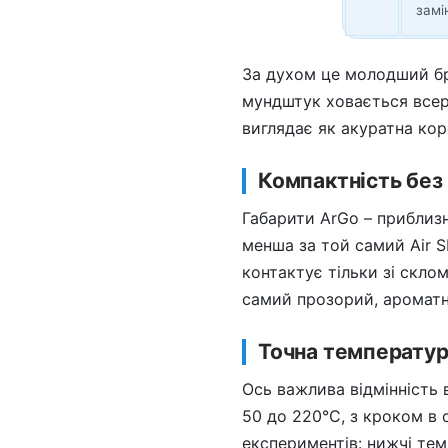
замі
За духом це молодший бр
мундштук ховається всер
виглядає як акуратна кор
Компактність без
Габарити ArGo – приблизн
менша за той самий Air S
контактує тільки зі скло
самий прозорий, ароматни
Точна температур
Ось важлива відмінність в
50 до 220°C, з кроком в 
експериментів: нижчі тем