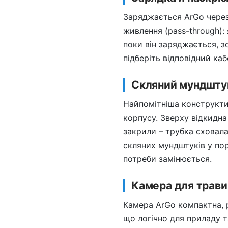
Заряджається ArGo через
живлення (pass-through): 
поки він заряджається, з
підберіть відповідний каб
Скляний мундшту
Найпомітніша конструкти
корпусу. Зверху відкидна 
закрили – трубка сховала
скляних мундштуків у пор
потреби замінюється.
Камера для трави
Камера ArGo компактна, р
що логічно для приладу т