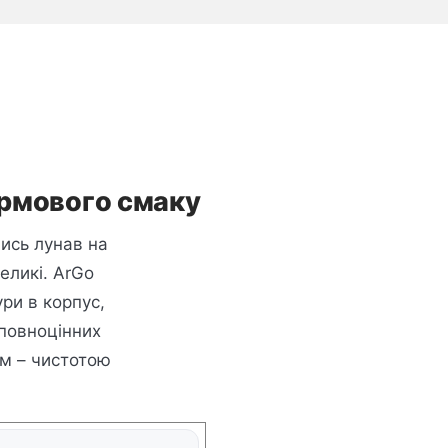
ірмового смаку
лись лунав на
еликі. ArGo
ри в корпус,
 повноцінних
им – чистотою