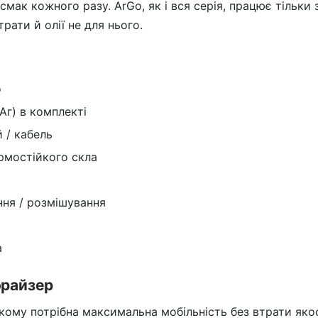
смак кожного разу. ArGo, як і вся серія, працює тільки
рати й олії не для нього.
o
Аг) в комплекті
 / кабель
рмостійкого скла
ння / розмішування
а
орайзер
кому потрібна максимальна мобільність без втрати якос