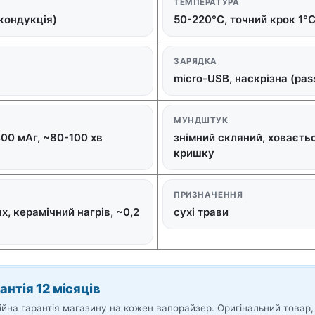
ТЕМПЕРАТУРА
 кондукція)
50-220°C, точний крок 1°
ЗАРЯДКА
micro-USB, наскрізна (pas
МУНДШТУК
400 мАг, ~80-100 хв
знімний скляний, ховаєтьс
кришку
ПРИЗНАЧЕННЯ
, керамічний нагрів, ~0,2
сухі трави
антія 12 місяців
ійна гарантія магазину на кожен вапорайзер. Оригінальний товар,