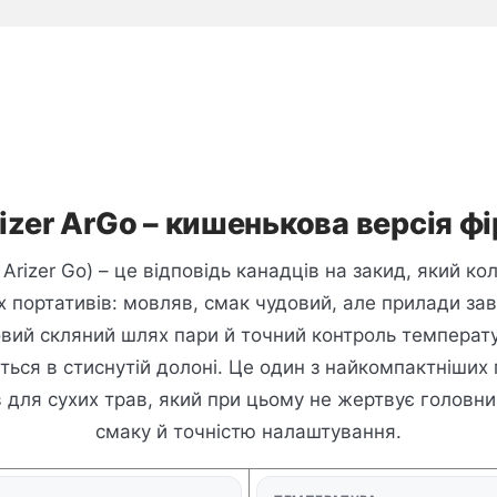
izer ArGo – кишенькова версія ф
 Arizer Go) – це відповідь канадців на закид, який ко
іх портативів: мовляв, смак чудовий, але прилади зав
овий скляний шлях пари й точний контроль температу
ься в стиснутій долоні. Це один з найкомпактніших
 для сухих трав, який при цьому не жертвує головн
смаку й точністю налаштування.