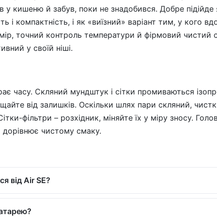
в у кишеню й забув, поки не знадобився. Добре підійде
ть і компактність, і як «виїзний» варіант тим, у кого в
мір, точний контроль температури й фірмовий чистий с
вний у своїй ніші.
рає часу. Скляний мундштук і сітки промиваються ізоп
айте від залишків. Оскільки шлях пари скляний, чистк
ітки-фільтри – розхідник, міняйте їх у міру зносу. Гол
ло дорівнює чистому смаку.
я від Air SE?
батарею?