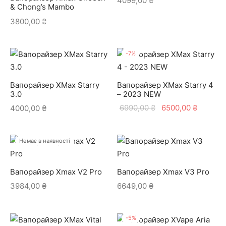
4099,00
₴
& Chong’s Mambo
3800,00
₴
-
7
%
Вапорайзер XMax Starry
Вапорайзер XMax Starry 4
3.0
– 2023 NEW
Оригінальна
Поточн
6990,00
₴
6500,00
₴
4000,00
₴
ціна:
ціна:
6990,00 ₴.
6500,00
Немає в наявності
Вапорайзер Xmax V2 Pro
Вапорайзер Xmax V3 Pro
3984,00
₴
6649,00
₴
-
5
%