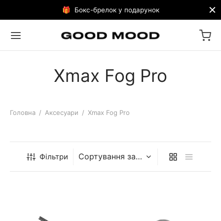
🎁 Бокс-брелок у подарунок
Xmax Fog Pro
Головна
/
Аксесуари
/
Xmax Fog Pro
Фільтри