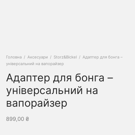
Головна
/
Аксесуари
/
Storz&Bickel
/
Адаптер для бонга –
універсальний на вапорайзер
Адаптер для бонга –
універсальний на
вапорайзер
899,00
₴