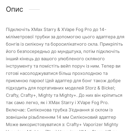
Опис
Підключіть XMax Starry & XVape Fog Pro до 14-
міліметрової трубки за допомогою цього адаптера для
бонгів із силікону та боросилікатного скла. Прикріпіть
його безпосередньо до мундштука, потім підключіть
інший кінець до вашого улюбленого скляного
інструменту та помістіть вейп поруч із ним. Тепер ви
готові насолоджуватися більш прохолодною та
приємною парою! Цей адаптер для бонг також добре
підходить для портативних моделей Storz & Bickel;
Crafty, Crafty+, Mighty та Mighty+. До них він кріпиться
так само легко, як і XMax Starry і XVape Fog Pro.
Включає: Силіконова трубка З’єднання зі склом із
зовнішнім різьбленням 14 мм Силіконовий адаптер
Може використовуватися з: Crafty+ Vaporizer Mighty