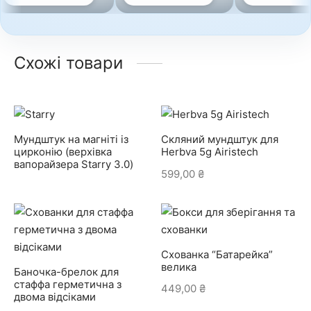
Схожі товари
Мундштук на магніті із
Скляний мундштук для
цирконію (верхівка
Herbva 5g Airistech
вапорайзера Starry 3.0)
599,00
₴
Схованка “Батарейка”
велика
Баночка-брелок для
стаффа герметична з
449,00
₴
двома відсіками