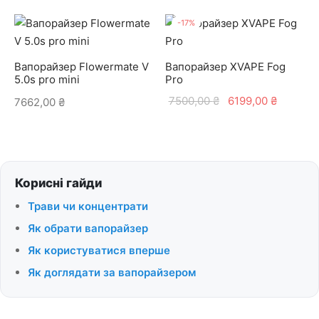
ціна:
ціна:
6990,00 ₴.
6500,00 ₴.
-
17
%
Вапорайзер Flowermate V
Вапорайзер XVAPE Fog
5.0s pro mini
Pro
Оригінальна
Поточн
7500,00
₴
6199,00
₴
7662,00
₴
ціна:
ціна:
7500,00 ₴.
6199,00
Корисні гайди
Трави чи концентрати
Як обрати вапорайзер
Як користуватися вперше
Як доглядати за вапорайзером