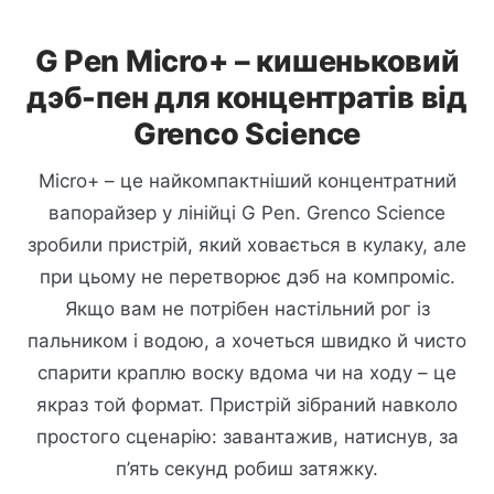
G Pen Micro+ – кишеньковий
дэб-пен для концентратів від
Grenco Science
Micro+ – це найкомпактніший концентратний
вапорайзер у лінійці G Pen. Grenco Science
зробили пристрій, який ховається в кулаку, але
при цьому не перетворює дэб на компроміс.
Якщо вам не потрібен настільний рог із
пальником і водою, а хочеться швидко й чисто
спарити краплю воску вдома чи на ходу – це
якраз той формат. Пристрій зібраний навколо
простого сценарію: завантажив, натиснув, за
п’ять секунд робиш затяжку.