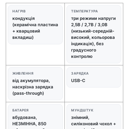
НАГРІВ
ТЕМПЕРАТУРА
кондукція
три режими напруги
(керамічна пластина
2,5В / 2,7В / 3,0В
+ кварцовий
(низький-середній-
вкладиш)
високий, кольорова
індикація), без
градусного
контролю
ЖИВЛЕННЯ
ЗАРЯДКА
від акумулятора,
USB-C
наскрізна зарядка
(pass-through)
БАТАРЕЯ
МУНДШТУК
вбудована,
знімний,
НЕЗМІННА, 850
силіконовий чохол +