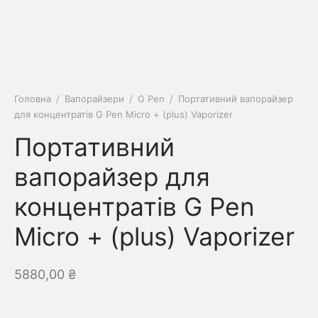
Головна
/
Вапорайзери
/
G Pen
/
Портативний вапорайзер
для концентратів G Pen Micro + (plus) Vaporizer
Портативний
вапорайзер для
концентратів G Pen
Micro + (plus) Vaporizer
5880,00
₴