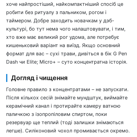
хоче найпростіший, найкомпактніший спосіб це
робити без ритуалу з пальником, рогом і
таймером. Добре заходить новачкам у дэб-
культурі, бо тут нема чого налаштовувати, і тим,
хто вже має великий рог удома, але потребує
кишеньковий варіант на виїзд. Якщо основний
формат для вас – сухі трави, дивіться в бік G Pen
Dash чи Elite; Micro+ – суто концентратна історія.
Догляд і чищення
Головне правило з концентратами – не запускати.
Після кількох сесій знімайте мундштук, виймайте
керамічний канал і протирайте камеру ватною
паличкою з ізопропіловим спиртом, поки
резервуар ще теплий (тоді залишки знімаються
легше). Силіконовий чохол промивається окремо.