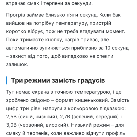
втрачає смак і терпени за секунди.
Прогрів займає близько п’яти секунд. Коли бак
вийшов на потрібну температуру, пристрій
коротко вібрує, тож не треба вгадувати момент.
Поки тримаєте кнопку, нагрів триває, але
автоматично зупиняється приблизно за 10 секунд
– захист від того, щоб випадково не спекти
залишок.
Три режими замість градусів
Тут немає екрана з точною температурою, і це
зроблено свідомо – формат кишеньковий. Замість
цифр три рівні напруги з кольоровою підказкою:
2,5В (синій, низький), 2,7В (зелений, середній) і
3,0В (червоний, високий). Низький режим – для
смаку й терпенів, коли важливо відчути профіль