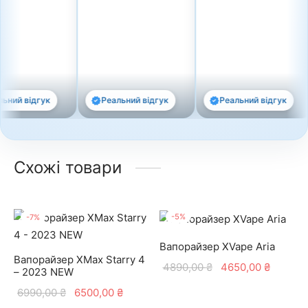
відгук
Реальний відгук
Реальний відгук
Схожі товари
-
5
%
-
7
%
Вапорайзер XVape Aria
Вапорайзер XMax Starry 4
Оригінальна
Поточн
4890,00
₴
4650,00
₴
– 2023 NEW
ціна:
ціна:
Оригінальна
Поточна
6990,00
₴
6500,00
₴
4890,00 ₴.
4650,00