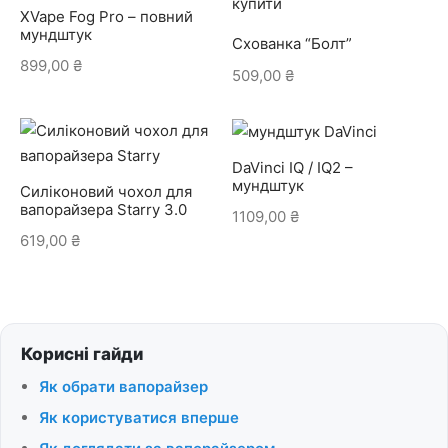
XVape Fog Pro – повний
мундштук
Схованка “Болт”
899,00
₴
509,00
₴
DaVinci IQ / IQ2 –
мундштук
Силіконовий чохол для
вапорайзера Starry 3.0
1109,00
₴
619,00
₴
Корисні гайди
Як обрати вапорайзер
Як користуватися вперше