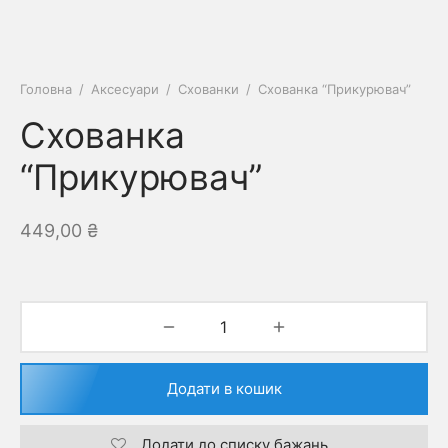
Головна
/
Аксесуари
/
Схованки
/
Схованка “Прикурювач”
Схованка
“Прикурювач”
449,00
₴
Додати в кошик
Додати до списку бажань