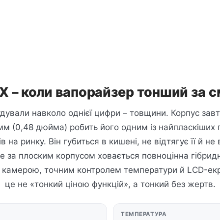
 X – коли вапорайзер тонший за 
удували навколо однієї цифри – товщини. Корпус за
мм (0,48 дюйма) робить його одним із найпласкіших
в на ринку. Він губиться в кишені, не відтягує її й не
е за плоским корпусом ховається повноцінна гібри
 камерою, точним контролем температури й LCD-ек
це не «тонкий ціною функцій», а тонкий без жертв.
ТЕМПЕРАТУРА