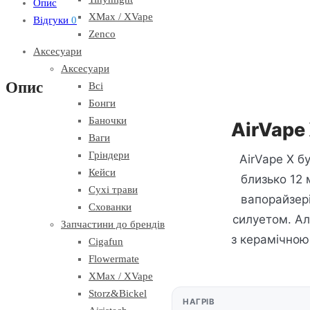
Опис
XMax / XVape
Відгуки
0
Zenco
Аксесуари
Аксесуари
Опис
Всі
Бонги
Баночки
AirVape
Ваги
Гріндери
AirVape X б
Кейси
близько 12 
Сухі трави
вапорайзері
Схованки
силуетом. Ал
Запчастини до брендів
з керамічною
Cigafun
Flowermate
XMax / XVape
Storz&Bickel
НАГРІВ