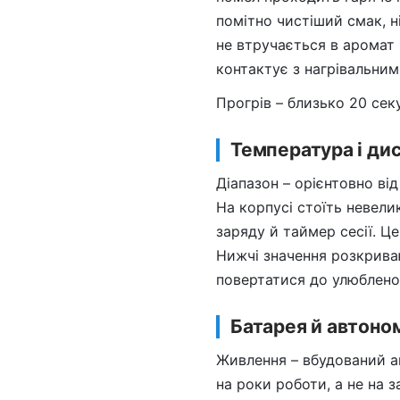
помітно чистіший смак, н
не втручається в аромат 
контактує з нагрівальни
Прогрів – близько 20 сек
Температура і ди
Діапазон – орієнтовно ві
На корпусі стоїть невели
заряду й таймер сесії. Це
Нижчі значення розкрива
повертатися до улюблено
Батарея й автоно
Живлення – вбудований а
на роки роботи, а не на 