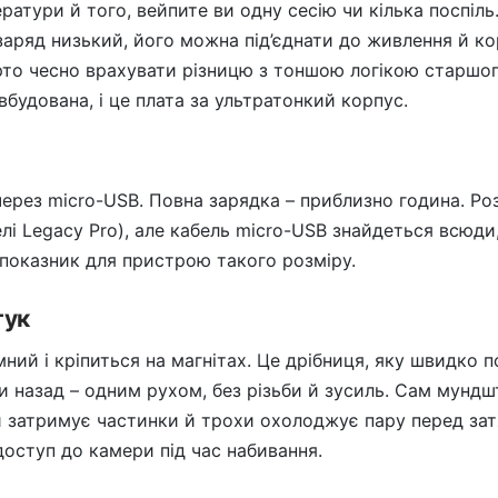
ратури й того, вейпите ви одну сесію чи кілька поспіль
заряд низький, його можна під’єднати до живлення й ко
рто чесно врахувати різницю з тоншою логікою старшог
 вбудована, і це плата за ультратонкий корпус.
ерез micro-USB. Повна зарядка – приблизно година. Ро
елі Legacy Pro), але кабель micro-USB знайдеться всюди
 показник для пристрою такого розміру.
тук
мний і кріпиться на магнітах. Це дрібниця, яку швидко 
 назад – одним рухом, без різьби й зусиль. Сам мундшт
й затримує частинки й трохи охолоджує пару перед за
оступ до камери під час набивання.