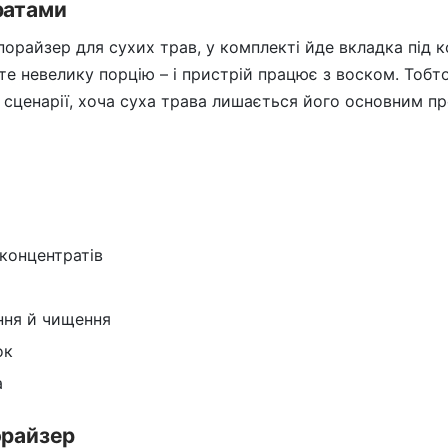
ратами
вапорайзер для сухих трав, у комплекті йде вкладка під 
те невелику порцію – і пристрій працює з воском. Тобт
сценарії, хоча суха трава лишається його основним пр
концентратів
ння й чищення
ок
а
орайзер