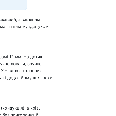
ешевший, зі скляним
, магнітним мундштуком і
 самі 12 мм. На дотик
учно ховати, зручно
X – одна з головних
ус і додає йому ще трохи
кондукція), а крізь
ю без пригорання й