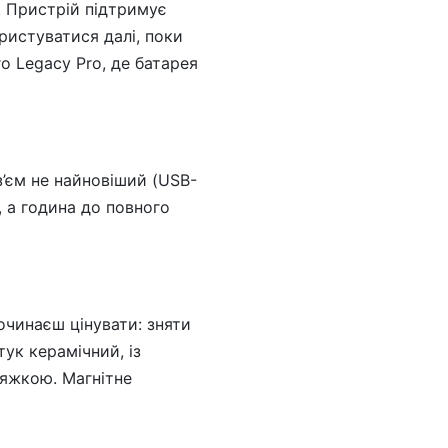
. Пристрій підтримує
ристуватися далі, поки
о Legacy Pro, де батарея
з’єм не найновіший (USB-
, а година до повного
починаєш цінувати: зняти
ук керамічний, із
тяжкою. Магнітне