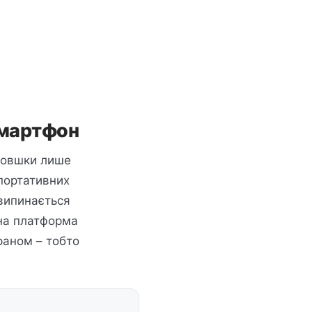
смартфон
втовшки лише
 портативних
 випинається
дна платформа
раном – тобто