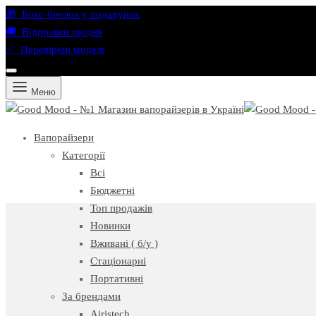
🎁 Бокс-брелок у подарунок
🚚 Відправки щодня
✅ Перевірені моделі
Меню
Вапорайзери
Категорії
Всі
Бюджетні
Топ продажів
Новинки
Вживані ( б/у )
Стаціонарні
Портативні
За брендами
Airistech