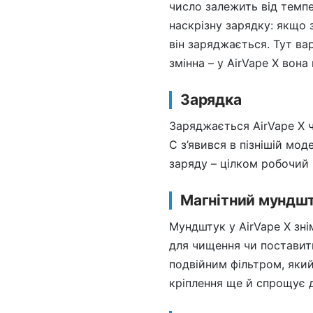
число залежить від темпе
наскрізну зарядку: якщо 
він заряджається. Тут ва
змінна – у AirVape X вона
Зарядка
Заряджається AirVape X ч
C з’явився в пізнішій мод
заряду – цілком робочий
Магнітний мундш
Мундштук у AirVape X зні
для чищення чи поставити
подвійним фільтром, яки
кріплення ще й спрощує д