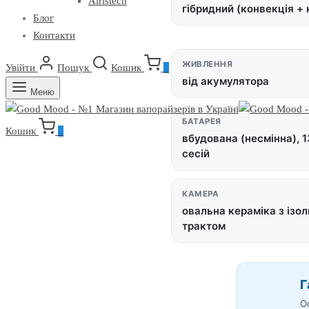
Airistech
гібридний (конвекція + 
Блог
Контакти
ЖИВЛЕННЯ
Увійти
Пошук
Кошик
0
від акумулятора
Меню
БАТАРЕЯ
Кошик
0
вбудована (несмінна), 
сесій
КАМЕРА
овальна кераміка з ізо
трактом
Г
О