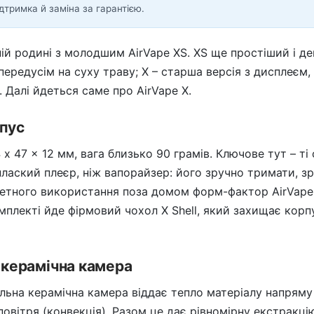
ідтримка й заміна за гарантією.
ій родині з молодшим AirVape XS. XS ще простіший і д
передусім на суху траву; X – старша версія з дисплеєм
алі йдеться саме про AirVape X.
пус
x 47 x 12 мм, вага близько 90 грамів. Ключове тут – ті
лаский плеєр, ніж вапорайзер: його зручно тримати, зр
етного використання поза домом форм-фактор AirVape 
мплекті йде фірмовий чохол X Shell, який захищає корп
і керамічна камера
льна керамічна камера віддає тепло матеріалу напряму (
овітря (конвекція). Разом це дає рівномірну екстракці