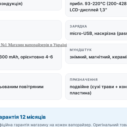
кондукція)
прибл. 93-220°C (200-428°
LCD-дисплей 1,3″
ЗАРЯДКА
micro-USB, наскрізна (pas
МУНДШТУК
1300 mAh, орієнтовно 4-6
знімний, магнітний, керам
ПРИЗНАЧЕННЯ
льованим повітряним
подвійне (сухі трави + ко
пластина)
арантія 12 місяців
фіційна гарантія магазину на кожен вапорайзер. Оригінальний тов