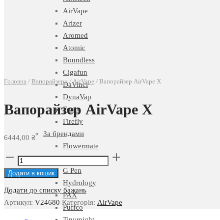
AirVape
Arizer
Aromed
Atomic
Boundless
Cigafun
Головна
/
Вапорайзери
/
AirVape
/
Вапорайзер AirVape X
DaVinci
DynaVap
Вапорайзер AirVape X
Fenix
Firefly
За брендами
6444,00
₴
Flowermate
Вапорайзер
FocusVape
AirVape
G Pen
Додати в кошик
X
Hydrology
Додати до списку бажань
кількість
PAX
Артикул:
V24680
Категорія:
AirVape
Puffco
Tinymight