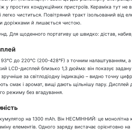
іж у простих кондукційних пристроїв. Кераміка тут не в
і легко чиститься. Повітряний тракт ізольований від ел
ми доріжками й лишається чистою.
унд. Для щоденного портативу це швидко: дістав, набив,
сплей
д 93°C до 220°C (200-428°F) з точним налаштуванням, а
кий LCD-дисплей близько 1,3 дюйма: він показує задану
 зручніше за світлодіодну індикацію – видно точну цифр
ють смак і аромат, вищі дають щільнішу пару. Дисплей
го режиму без вгадування.
мність
кумулятор на 1300 mAh. Він НЕСМІННИЙ: це монолітна 
заміну елементів. Одного заряду вистачає орієнтовно на 