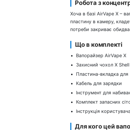
Робота з концент
Хоча в базі AirVape X – 
пластину в камеру, кладе
потреби закриває обидва 
Що в комплекті
Вапорайзер AirVape X
Захисний чохол X Shell
Пластина-вкладка для 
Кабель для зарядки
Інструмент для набива
Комплект запасних сіт
Інструкція користувач
Для кого цей вап