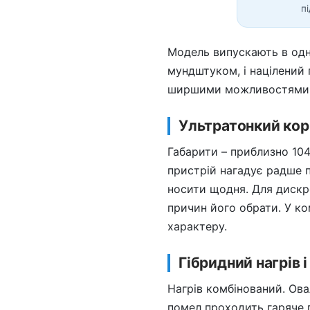
п
Модель випускають в одн
мундштуком, і націлений 
ширшими можливостями. Д
Ультратонкий кор
Габарити – приблизно 104 
пристрій нагадує радше п
носити щодня. Для дискр
причин його обрати. У ко
характеру.
Гібридний нагрів 
Нагрів комбінований. Ова
помел проходить гаряче п