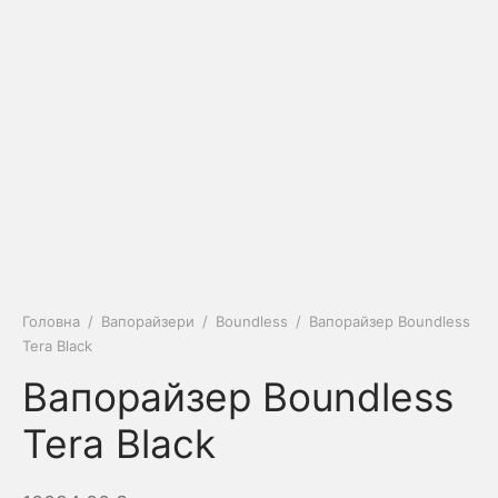
Головна
/
Вапорайзери
/
Boundless
/
Вапорайзер Boundless
Tera Black
Вапорайзер Boundless
Tera Black