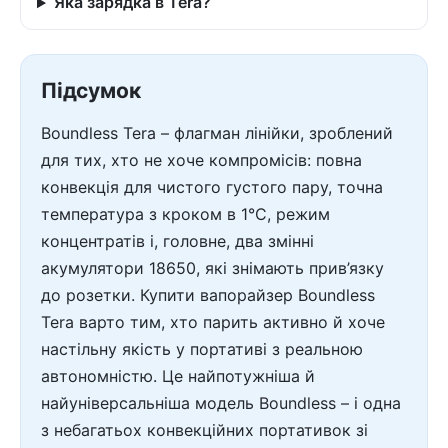
Яка зарядка в Tera?
Підсумок
Boundless Tera – флагман лінійки, зроблений
для тих, хто не хоче компромісів: повна
конвекція для чистого густого пару, точна
температура з кроком в 1°C, режим
концентратів і, головне, два змінні
акумулятори 18650, які знімають прив’язку
до розетки. Купити вапорайзер Boundless
Tera варто тим, хто парить активно й хоче
настільну якість у портативі з реальною
автономністю. Це найпотужніша й
найуніверсальніша модель Boundless – і одна
з небагатьох конвекційних портативок зі