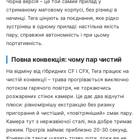
Чорна версія – це той самий прилад у
стриманому матовому корпусі, без різниці в
начинці. Tera цінують за поєднання, яке рідко
зустрінеш в одному приладі: настільна якість
пару, справжня автономність і при цьому
портативність.
Повна конвекція: чому пар чистий
На відміну від гібридних CF і CFX, Tera працює на
чистій конвекції – трава прогрівається виключно
потоком гарячого повітря, не торкаючись
розжарених стінок камери. Це дає два відчутні
плюси: рівномірнішу екстракцію без ризику
пригорання й чистіший, «повітряніший» смак пару.
Камера тут з нержавіючої сталі, яка добре тримає
режим. Прогрів займає приблизно 20-30 секунд.
Конвекція також щадить траву доти, доки ви не