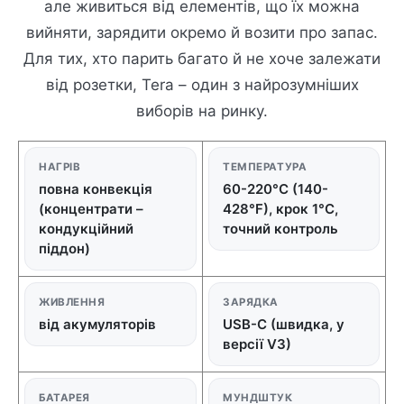
але живиться від елементів, що їх можна
вийняти, зарядити окремо й возити про запас.
Для тих, хто парить багато й не хоче залежати
від розетки, Tera – один з найрозумніших
виборів на ринку.
НАГРІВ
ТЕМПЕРАТУРА
повна конвекція
60-220°C (140-
(концентрати –
428°F), крок 1°C,
кондукційний
точний контроль
піддон)
ЖИВЛЕННЯ
ЗАРЯДКА
від акумуляторів
USB-C (швидка, у
версії V3)
БАТАРЕЯ
МУНДШТУК