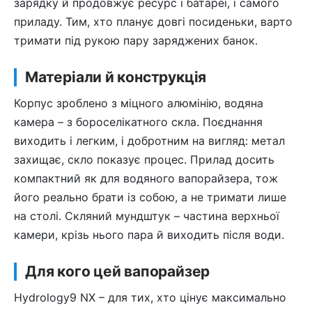
зарядку й продовжує ресурс і батареї, і самого
приладу. Тим, хто планує довгі посиденьки, варто
тримати під рукою пару заряджених банок.
Матеріали й конструкція
Корпус зроблено з міцного алюмінію, водяна
камера – з бороселікатного скла. Поєднання
виходить і легким, і добротним на вигляд: метал
захищає, скло показує процес. Прилад досить
компактний як для водяного вапорайзера, тож
його реально брати із собою, а не тримати лише
на столі. Скляний мундштук – частина верхньої
камери, крізь нього пара й виходить після води.
Для кого цей вапорайзер
Hydrology9 NX – для тих, хто цінує максимально