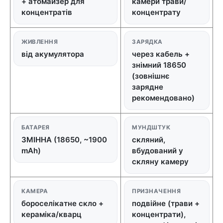
+ атомайзер для
камери трави/
концентратів
концентрату
ЖИВЛЕННЯ
ЗАРЯДКА
від акумулятора
через кабель +
знімний 18650
(зовнішнє
зарядне
рекомендовано)
БАТАРЕЯ
МУНДШТУК
ЗМІННА (18650, ~1900
скляний,
mAh)
вбудований у
скляну камеру
КАМЕРА
ПРИЗНАЧЕННЯ
бороселікатне скло +
подвійне (трави +
кераміка/кварц
концентрати),