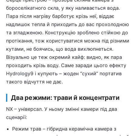
бороселікатного скла, у яку наливається вода.
Пара після нагріву барботує крізь неї, віддає
надлишок тепла й приходить до вас прохолодною
та згладженою. Конструкцію зроблено стійкою до
протікання, тож користуватися можна під різними
кутами, не боячись, що вода вихлюпнеться.
Візуально це теж окремий кайф: видно, як пара
проходить крізь воду. Саме заради цього ефекту
Hydrology9 і купують – жоден “сухий” портатив
такого відчуття не дає.
Два режими: трави й концентрати
NX – універсал. У ньому змінні камери під два
сценарії:
Режим трав – гібридна керамічна камера з