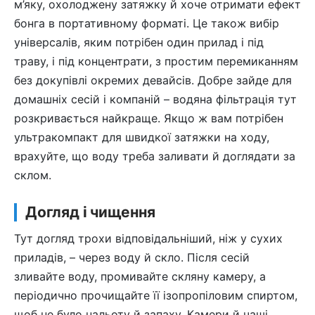
м’яку, охолоджену затяжку й хоче отримати ефект
бонга в портативному форматі. Це також вибір
універсалів, яким потрібен один прилад і під
траву, і під концентрати, з простим перемиканням
без докупівлі окремих девайсів. Добре зайде для
домашніх сесій і компаній – водяна фільтрація тут
розкривається найкраще. Якщо ж вам потрібен
ультракомпакт для швидкої затяжки на ходу,
врахуйте, що воду треба заливати й доглядати за
склом.
Догляд і чищення
Тут догляд трохи відповідальніший, ніж у сухих
приладів, – через воду й скло. Після сесій
зливайте воду, промивайте скляну камеру, а
періодично прочищайте її ізопропіловим спиртом,
щоб не було нальоту й запаху. Камери й чаші