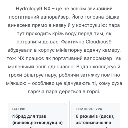
Hydrology9 NX – це не зовсім звичайний
портативний вапорайзер. Його головна фішка
винесена прямо в назву й у конструкцію: пара
тут проходить крізь воду перед тим, як
потрапити до вас. Фактично Cloudious9
вбудували в корпус мініатюрну водяну камеру,
тож NX працює як портативний вапорайзер і як
маленький бонг одночасно. Вода охолоджує й
трохи фільтрує пару, роблячи затяжку помітно
м’якшою – особливо це відчувають ті, кому суха
гаряча пара дереться в горлі.
НАГРІВ
ТЕМПЕРАТУРА
гібрид для трав
6 режимів (диск),
(конвекція+кондукція)
автовизначення