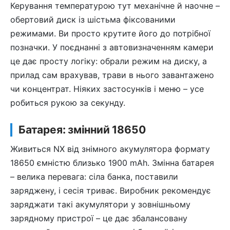
Керування температурою тут механічне й наочне –
обертовий диск із шістьма фіксованими
режимами. Ви просто крутите його до потрібної
позначки. У поєднанні з автовизначенням камери
це дає просту логіку: обрали режим на диску, а
прилад сам врахував, трави в нього завантажено
чи концентрат. Ніяких застосунків і меню – усе
робиться рукою за секунду.
Батарея: змінний 18650
Живиться NX від знімного акумулятора формату
18650 ємністю близько 1900 mAh. Змінна батарея
– велика перевага: сіла банка, поставили
заряджену, і сесія триває. Виробник рекомендує
заряджати такі акумулятори у зовнішньому
зарядному пристрої – це дає збалансовану