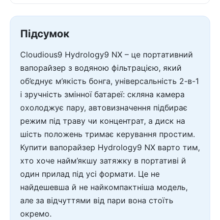
Підсумок
Cloudious9 Hydrology9 NX – це портативний
вапорайзер з водяною фільтрацією, який
об’єднує м’якість бонга, універсальність 2-в-1
і зручність змінної батареї: скляна камера
охолоджує пару, автовизначення підбирає
режим під траву чи концентрат, а диск на
шість положень тримає керування простим.
Купити вапорайзер Hydrology9 NX варто тим,
хто хоче найм’якшу затяжку в портативі й
один прилад під усі формати. Це не
найдешевша й не найкомпактніша модель,
але за відчуттями від пари вона стоїть
окремо.