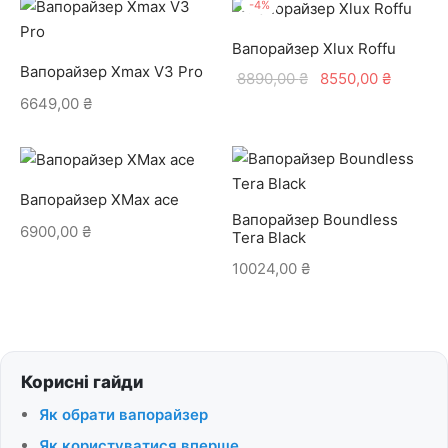
-
4
%
Вапорайзер Xlux Roffu
Вапорайзер Xmax V3 Pro
Оригінальна
Поточн
8890,00
₴
8550,00
₴
ціна:
ціна:
6649,00
₴
8890,00 ₴.
8550,00
Вапорайзер XMax ace
Вапорайзер Boundless
6900,00
₴
Tera Black
10024,00
₴
Корисні гайди
Як обрати вапорайзер
Як користуватися вперше