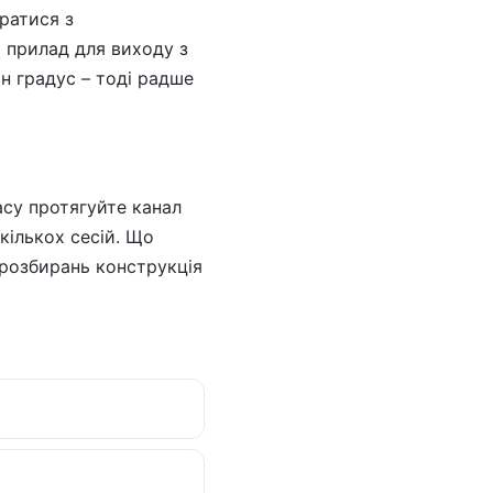
иратися з
 прилад для виходу з
 градус – тоді радше
асу протягуйте канал
кількох сесій. Що
 розбирань конструкція