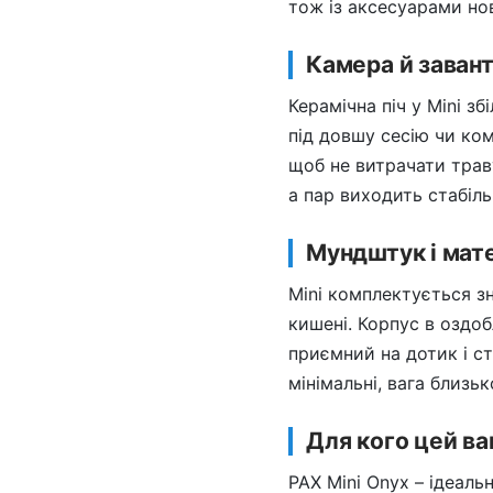
тож із аксесуарами нов
Камера й заван
Керамічна піч у Mini з
під довшу сесію чи ко
щоб не витрачати трав
а пар виходить стабіл
Мундштук і мат
Mini комплектується зн
кишені. Корпус в оздо
приємний на дотик і ст
мінімальні, вага близь
Для кого цей в
PAX Mini Onyx – ідеаль