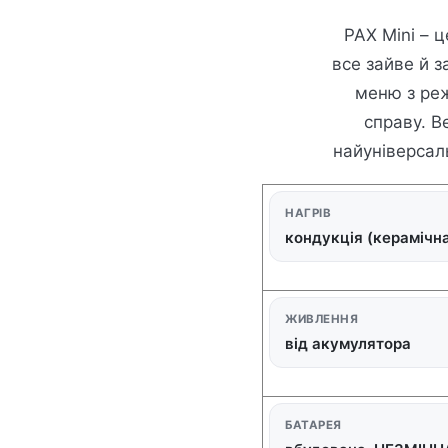
PAX Mini – 
все зайве й з
меню з реж
справу. В
найуніверсаль
НАГРІВ
кондукція (керамічна
ЖИВЛЕННЯ
від акумулятора
БАТАРЕЯ