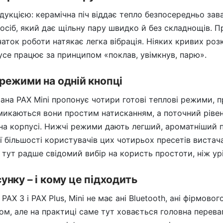
ндукцією: керамічна піч віддає тепло безпосередньо за
осіб, який дає щільну пару швидко й без складнощів. П
очаток роботи натякає легка вібрація. Ніяких кривих р
 усе працює за принципом «поклав, увімкнув, парю».
режими на одній кнопці
ана PAX Mini пропонує чотири готові теплові режими, п
емикаються вони простим натисканням, а поточний рівен
на корпусі. Нижчі режими дають легший, ароматніший па
 більшості користувачів цих чотирьох пресетів вистача
 тут радше свідомий вибір на користь простоти, ніж урі
унку – і кому це підходить
PAX 3 і PAX Plus, Mini не має ані Bluetooth, ані фірмово
ом, але на практиці саме тут ховається головна перева