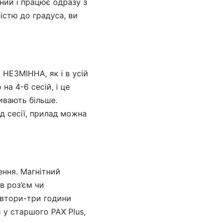
ний і працює одразу з
істю до градуса, ви
 НЕЗМІННА, як і в усій
на 4-6 сесій, і це
ивають більше.
д сесії, прилад можна
ення. Магнітний
в роз’єм чи
івтори-три години
 у старшого PAX Plus,