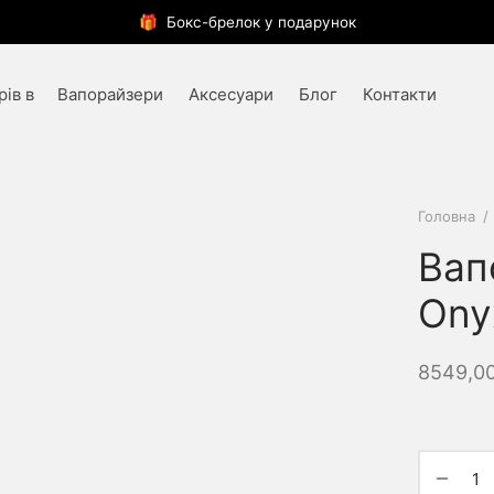
🎁 Бокс-брелок у подарунок
Вапорайзери
Аксесуари
Блог
Контакти
Головна
/
Вап
Ony
8549,0