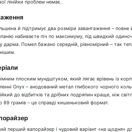
ої лінійки проблем немає.
таження
більшена й підтримує два розміри завантаження – повне 
мпанію набиваєте піч по максимуму, під швидкий одиноч
у дарма. Помел бажано середній, рівномірний – так те
ьнішим.
еріали
імним плоским мундштуком, який лягає врівень із корпу
бленні Onyx – анодований метал глибокого чорного коль
ійкий до відбитків та дрібних подряпин краще, ніж світл
ко 89 грамів – це справді кишеньковий формат.
апорайзер
ний перший вапорайзер і чудовий варіант «на щодня» дл