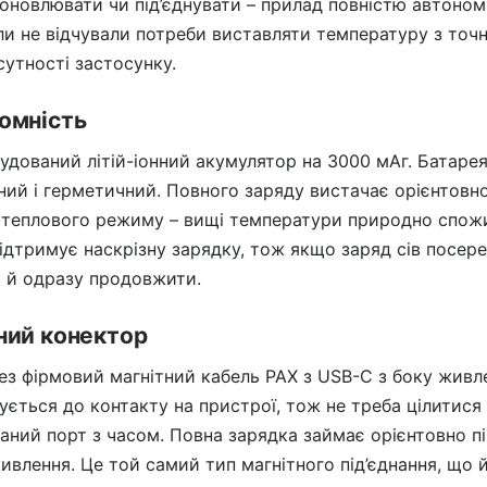
 оновлювати чи під’єднувати – прилад повністю автоном
ли не відчували потреби виставляти температуру з точн
дсутності застосунку.
номність
будований літій-іонний акумулятор на 3000 мАг. Батарея
тний і герметичний. Повного заряду вистачає орієнтовно 
 теплового режиму – вищі температури природно спож
ідтримує наскрізну зарядку, тож якщо заряд сів посере
я й одразу продовжити.
ний конектор
ез фірмовий магнітний кабель PAX з USB-C з боку живл
ється до контакту на пристрої, тож не треба цілитися 
аний порт з часом. Повна зарядка займає орієнтовно п
влення. Це той самий тип магнітного під’єднання, що й