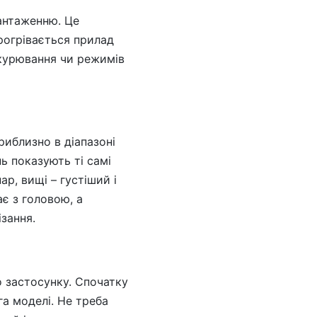
вантаженню. Це
рогрівається прилад
озкурювання чи режимів
риблизно в діапазоні
ь показують ті самі
р, вищі – густіший і
є з головою, а
зання.
го застосунку. Спочатку
га моделі. Не треба