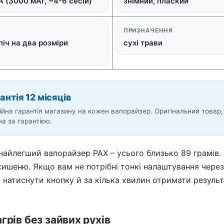
 (3000 мАг, ~4-6 сесій)
знімний, плаский
ПРИЗНАЧЕННЯ
піч на два розміри
сухі трави
антія 12 місяців
ійна гарантія магазину на кожен вапорайзер. Оригінальний товар,
на за гарантією.
найлегший вапорайзер PAX – усього близько 89 грамів. 
 кишеню. Якщо вам не потрібні тонкі налаштування чере
 натиснути кнопку й за кілька хвилин отримати результа
грів без зайвих рухів