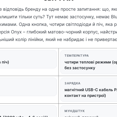
це відповідь бренду на одне просте запитання: що, я
алишити тільки суть? Тут немає застосунку, немає Bl
имами. Одна кнопка, чотири світлодіоди й піч, яка 
ерсія Onyx – глибокий матово-чорний корпус, найстр
ніший колір лінійки, який не набридає і не привертає
ТЕМПЕРАТУРА
 піч)
чотири теплові режими (о
без застосунку
ЗАРЯДКА
магнітний USB-C кабель P
контакт на пристрої)
МУНДШТУК