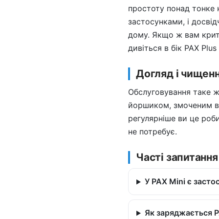
простоту понад тонке н
застосунками, і досві
дому. Якщо ж вам крит
дивіться в бік PAX Plus
Догляд і чищен
Обслуговування таке ж 
йоршиком, змоченим в і
регулярніше ви це роби
не потребує.
Часті запитання
У PAX Mini є засто
Як заряджається P