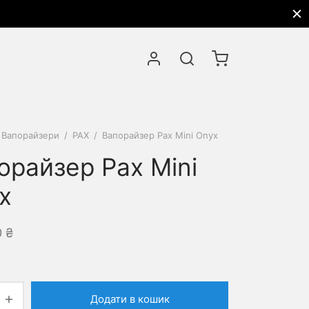
Вапорайзери
/
PAX
/
Вапорайзер Pax Mini Onyx
орайзер Pax Mini
x
0
₴
Додати в кошик