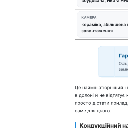
вбудована, НЕЗМІННА
КАМЕРА
кераміка, збільшена 
завантаження
Гар
Офіц
замі
Це наймініатюрніший і 
в долоні й не відтягує
просто дістати прилад,
саме для цього.
Кондукційний на