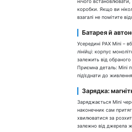
нічого встановлювати,
коробки. Якщо ви ніко
взагалі не помітите ві
Батарея й авто
Усередині PAX Mini – в
лінійці: корпус монолі
залежить від обраного
Приємна деталь: Mini п
під’єднати до живленн
Зарядка: магніт
Заряджається Mini чер
наконечник сам притягу
хвилюватися за розхит
залежно від джерела жи