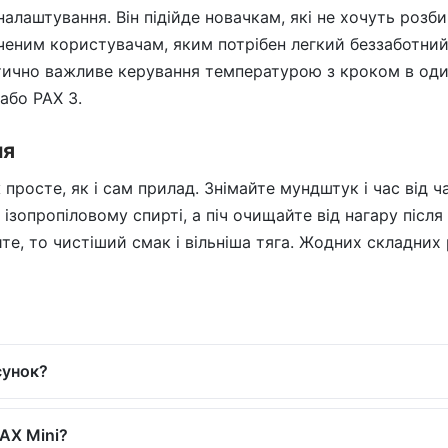
алаштування. Він підійде новачкам, які не хочуть розб
дченим користувачам, яким потрібен легкий беззаботний
ично важливе керування температурою з кроком в один
 або PAX 3.
ня
просте, як і сам прилад. Знімайте мундштук і час від ч
зопропіловому спирті, а піч очищайте від нагару після 
те, то чистіший смак і вільніша тяга. Жодних складних
сунок?
AX Mini?