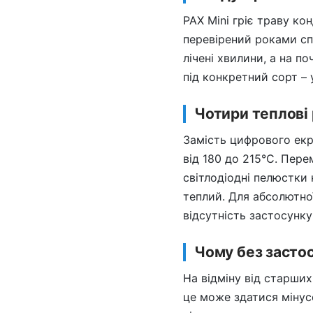
PAX Mini гріє траву ко
перевірений роками сп
лічені хвилини, а на п
під конкретний сорт –
Чотири теплові 
Замість цифрового екр
від 180 до 215°C. Пер
світлодіодні пелюстки 
теплий. Для абсолютної
відсутність застосунку
Чому без застос
На відміну від старших 
це може здатися мінус