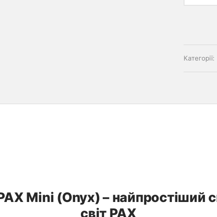
Категорії:
AX Mini (Onyx) – найпростіший с
світ PAX