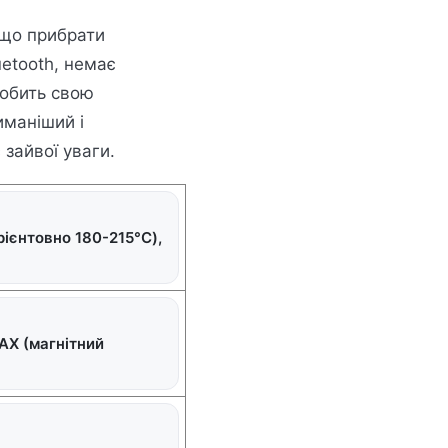
кщо прибрати
uetooth, немає
робить свою
иманіший і
 зайвої уваги.
рієнтовно 180-215°C),
AX (магнітний