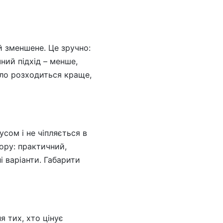
й зменшене. Це зручно:
ний підхід – менше,
пло розходиться краще,
сом і не чіпляється в
ору: практичний,
і варіанти. Габарити
я тих, хто цінує