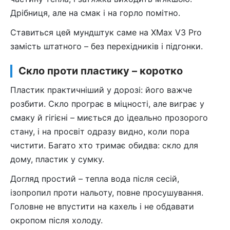
Дрібниця, але на смак і на горло помітно.
Ставиться цей мундштук саме на XMax V3 Pro
замість штатного – без перехідників і підгонки.
Скло проти пластику – коротко
Пластик практичніший у дорозі: його важче
розбити. Скло програє в міцності, але виграє у
смаку й гігієні – миється до ідеально прозорого
стану, і на просвіт одразу видно, коли пора
чистити. Багато хто тримає обидва: скло для
дому, пластик у сумку.
Догляд простий – тепла вода після сесій,
ізопропил проти нальоту, повне просушування.
Головне не впустити на кахель і не обдавати
окропом після холоду.