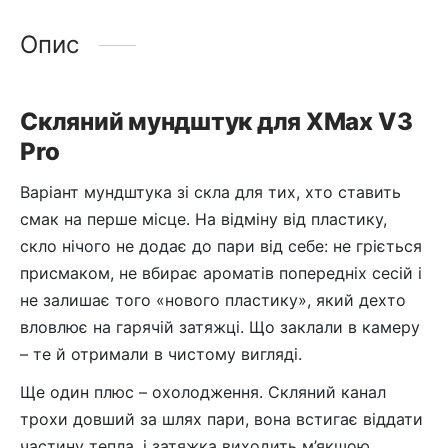
Опис
Скляний мундштук для XMax V3
Pro
Варіант мундштука зі скла для тих, хто ставить
смак на перше місце. На відміну від пластику,
скло нічого не додає до пари від себе: не гріється
присмаком, не вбирає ароматів попередніх сесій і
не залишає того «нового пластику», який дехто
вловлює на гарячій затяжці. Що заклали в камеру
– те й отримали в чистому вигляді.
Ще один плюс – охолодження. Скляний канал
трохи довший за шлях пари, вона встигає віддати
частину тепла, і затяжка виходить м’якшою.