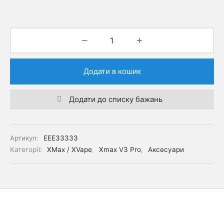
ні ( б/у )
ic
дери
tech
іонарні
dless
co
си
ативні
fun
might
 трави
Додати в кошик
nci
 / XVape
анки
Додати до списку бажань
Vap
co
x
Артикул:
EEE33333
Категорії:
XMax / XVape
,
Xmax V3 Pro
,
Аксесуари
ly