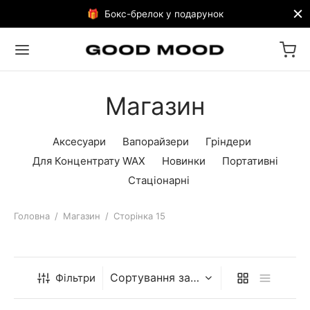
🎁 Бокс-брелок у подарунок
Магазин
Аксесуари
Вапорайзери
Гріндери
Для Концентрату WAX
Новинки
Портативні
Стаціонарні
Головна
/
Магазин
/
Сторінка 15
Фільтри