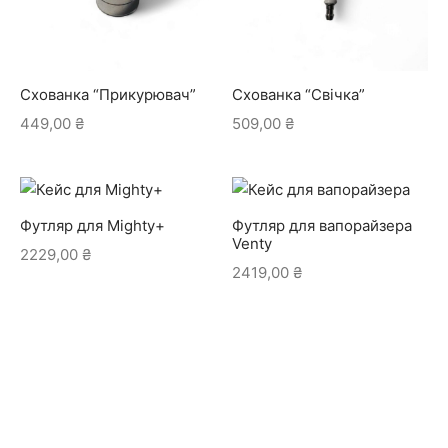
Схованка “Прикурювач”
Схованка “Свічка”
449,00
₴
509,00
₴
Футляр для Mighty+
Футляр для вапорайзера
Venty
2229,00
₴
2419,00
₴