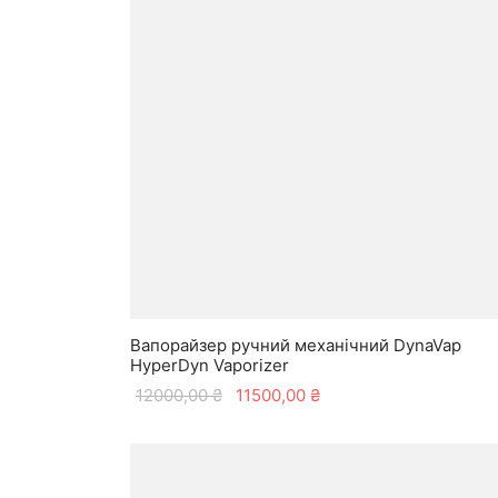
Вапорайзер ручний механічний DynaVap
HyperDyn Vaporizer
Оригінальна
Поточна
12000,00
₴
11500,00
₴
ціна:
ціна:
12000,00 ₴.
11500,00 ₴.