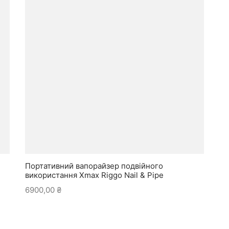
Портативний вапорайзер подвійного
використання Xmax Riggo Nail & Pipe
6900,00
₴