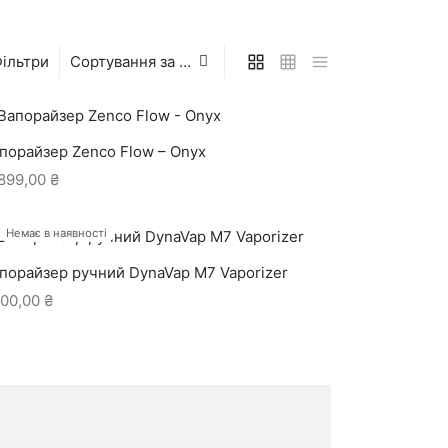
ільтри
порайзер Zenco Flow – Onyx
899,00
₴
Немає в наявності
порайзер ручний DynaVap M7 Vaporizer
00,00
₴