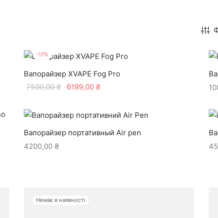
Ф
-
17
%
Вапорайзер XVAPE Fog Pro
Ва
Оригінальна
Поточна
7500,00
₴
6199,00
₴
10
ціна:
ціна:
7500,00 ₴.
6199,00 ₴.
Вапорайзер портативный Air pen
Ва
4200,00
₴
45
Немає в наявності