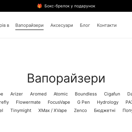
🎁 Бокс-брелок у подарунок
Вапорайзери
Аксесуари
Блог
Контакти
Вапорайзери
pe
Arizer
Aromed
Atomic
Boundless
Cigafun
Da
refly
Flowermate
FocusVape
G Pen
Hydrology
PA
el
Tinymight
XMax / XVape
Zenco
Бюджетні
Поп