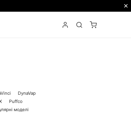
Vinci
DynaVap
X
Puffco
улярні моделі