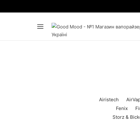
Airistech
AirVa
Fenix
Fi
Storz & Bick