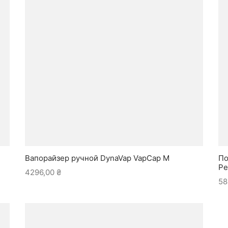
Вапорайзер ручной DynaVap VapCap M
По
Pe
4296,00
₴
58