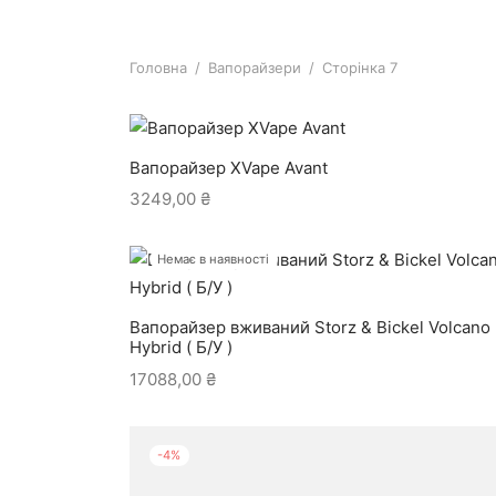
Головна
/
Вапорайзери
/
Сторінка 7
Вапорайзер XVape Avant
3249,00
₴
Немає в наявності
Вапорайзер вживаний Storz & Bickel Volcano
Hybrid ( Б/У )
17088,00
₴
-
4
%