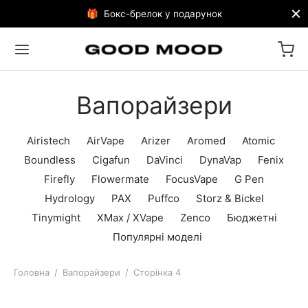
🎁 Бокс-брелок у подарунок
Вапорайзери
Airistech
AirVape
Arizer
Aromed
Atomic
Boundless
Cigafun
DaVinci
DynaVap
Fenix
Firefly
Flowermate
FocusVape
G Pen
Hydrology
PAX
Puffco
Storz & Bickel
Tinymight
XMax / XVape
Zenco
Бюджетні
Популярні моделі
Головна
/
Вапорайзери
/
Сторінка 4