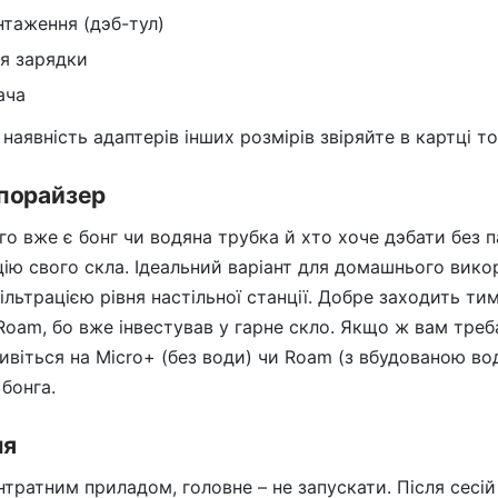
нтаження (дэб-тул)
ля зарядки
ача
наявність адаптерів інших розмірів звіряйте в картці то
апорайзер
ого вже є бонг чи водяна трубка й хто хоче дэбати без 
цію свого скла. Ідеальний варіант для домашнього вико
 фільтрацією рівня настільної станції. Добре заходить т
Roam, бо вже інвестував у гарне скло. Якщо ж вам тре
ивіться на Micro+ (без води) чи Roam (з вбудованою во
бонга.
ня
нтратним приладом, головне – не запускати. Після сесі