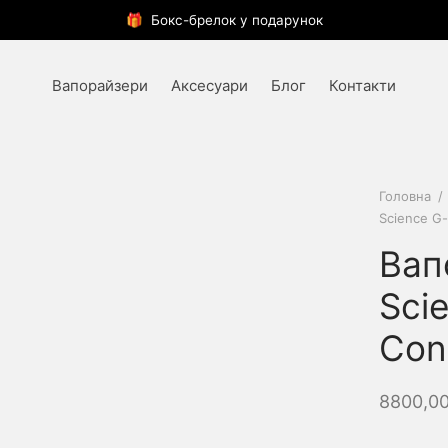
🎁 Бокс-брелок у подарунок
Вапорайзери
Аксесуари
Блог
Контакти
Головна
/
Science G-
Вап
Sci
Con
8800,0