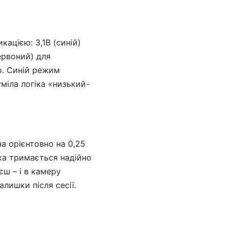
кацією: 3,1В (синій)
червоний) для
о. Синій режим
міла логіка «низький-
а орієнтовно на 0,25
ка тримається надійно
єш – і в камеру
лишки після сесії.