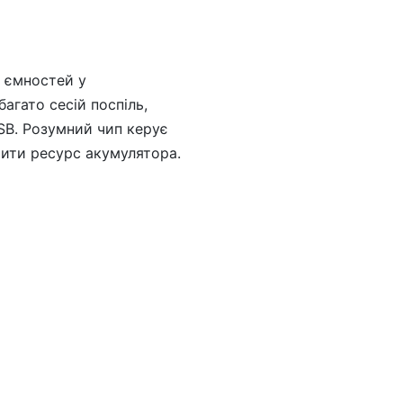
х ємностей у
агато сесій поспіль,
SB. Розумний чип керує
мити ресурс акумулятора.