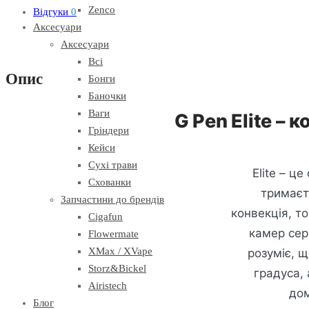
Zenco
Відгуки
0
Аксесуари
Аксесуари
Всі
Опис
Бонги
Баночки
Ваги
G Pen Elite –
Гріндери
Кейси
Сухі трави
Elite – ц
Схованки
тримаєть
Запчастини до брендів
конвекція, т
Cigafun
камер сер
Flowermate
XMax / XVape
розуміє, щ
Storz&Bickel
градуса,
Airistech
дом
Блог