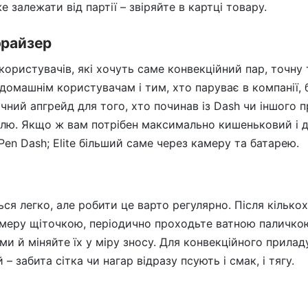
 залежати від партії – звіряйте в картці товару.
орайзер
х користувачів, які хочуть саме конвекційний пар, точн
домашнім користувачам і тим, хто паруває в компанії,
ічний апгрейд для того, хто починав із Dash чи іншого 
олю. Якщо ж вам потрібен максимально кишеньковий і д
en Dash; Elite більший саме через камеру та батарею.
ся легко, але робити це варто регулярно. Після кількох
меру щіточкою, періодично проходьте ватною паличкою
ми й міняйте їх у міру зносу. Для конвекційного прила
 забита сітка чи нагар відразу псують і смак, і тягу.