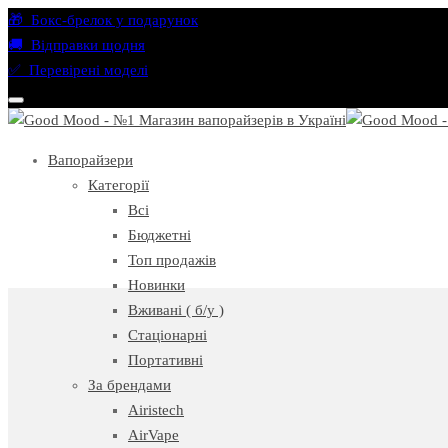
🎁 Бокс-брелок у подарунок
🚚 Відправки щодня
✅ Перевірені моделі
Вапорайзери
Категорії
Всі
Бюджетні
Топ продажів
Новинки
Вживані ( б/у )
Стаціонарні
Портативні
За брендами
Airistech
AirVape