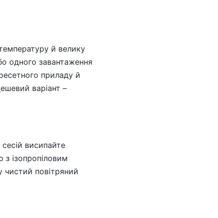
у температуру й велику
 бо одного завантаження
пресетного приладу й
ешевий варіант –
 сесій висипайте
 з ізопропіловим
ду чистий повітряний