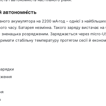
й автономність
ваного акумулятора на 2200 мА·год – однієї з найбільши
ого часу. Батарея незмінна. Такого заряду вистачає на б
є зненацька розрядженим. Заряджається через micro-U
римати стабільну температуру протягом сесії й еконо
зарядки
аження
ня
а