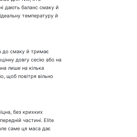
ні дають баланс смаку й
 ідеальну температуру й
на до смаку й тримає
оцінну довгу сесію або на
на лише на кілька
о, щоб повітря вільно
іцна, без крихких
ередній частині. Elite
але саме ця маса дає