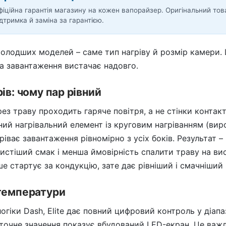
фіційна гарантія магазину на кожен вапорайзер. Оригінальний тов
ідтримка й заміна за гарантією.
молодших моделей – саме тип нагріву й розмір камери. Ц
 а завантаження вистачає надовго.
ів: чому пар рівний
ерез траву проходить гаряче повітря, а не стінки контак
ний нагрівальний елемент із круговим нагріванням (вир
ріває завантаження рівномірно з усіх боків. Результат –
чистіший смак і менша ймовірність спалити траву на ви
е стартує за кондукцію, зате дає рівніший і смачніший п
температури
логіки Dash, Elite дає повний цифровий контроль у діап
точне значення показує вбудований LED-екран. Це важл