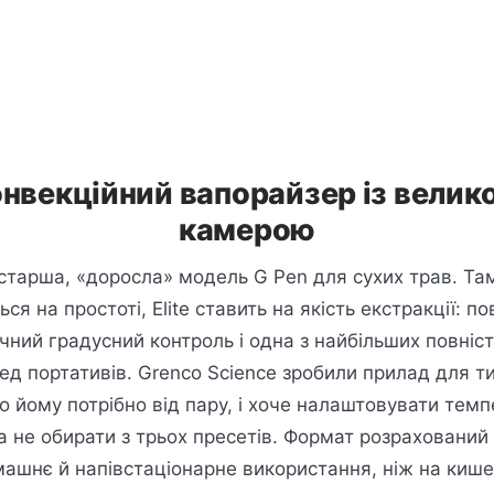
 конвекційний вапорайзер із вели
камерою
е старша, «доросла» модель G Pen для сухих трав. Та
ся на простоті, Elite ставить на якість екстракції: п
очний градусний контроль і одна з найбільших повніс
ед портативів. Grenco Science зробили прилад для ти
о йому потрібно від пару, і хоче налаштовувати тем
 а не обирати з трьох пресетів. Формат розрахований
ашнє й напівстаціонарне використання, ніж на киш