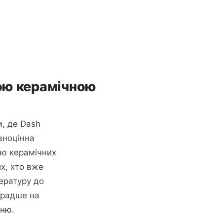
кою керамічною
м, де Dash
овноцінна
тю керамічних
х, хто вже
пературу до
 радше на
еню.