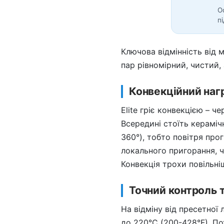
О
п
Ключова відмінність від 
пар рівномірний, чистий,
Конвекційний нагр
Elite гріє конвекцією – ч
Всередині стоїть кераміч
360°), тобто повітря прог
локального пригорання, 
Конвекція трохи повільніш
Точний контроль 
На відміну від пресетної 
до 220°C (200-428°F). По