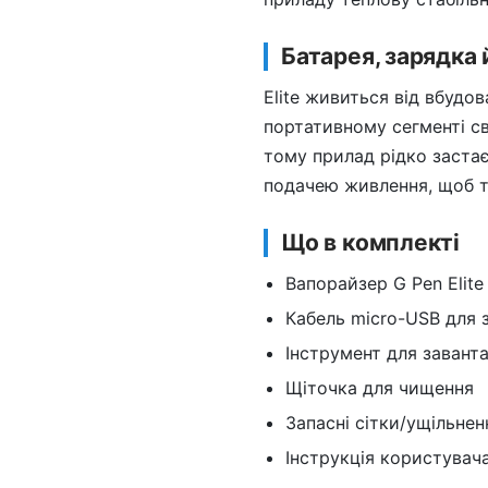
Батарея, зарядка 
Elite живиться від вбудо
портативному сегменті св
тому прилад рідко заста
подачею живлення, щоб т
Що в комплекті
Вапорайзер G Pen Elite
Кабель micro-USB для 
Інструмент для завант
Щіточка для чищення
Запасні сітки/ущільнен
Інструкція користувач