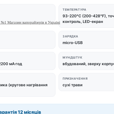
ТЕМПЕРАТУРА
93-220°C (200-428°F), то
контроль, LED-екран
ЗАРЯДКА
micro-USB
МУНДШТУК
2200 мА·год
вбудований, зверху корпу
ПРИЗНАЧЕННЯ
лика (кругове нагрівання
сухі трави
арантія 12 місяців