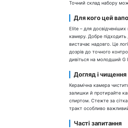
Точний склад набору може
Для кого цей вап
Elite – для досвідченіши
камеру. Добре підходить 
вистачає надовго. Це лог
дозрів до точного контр
дивіться на молодший G P
Догляд і чищення
Керамічна камера чистить
залишки й протирайте ка
спиртом. Стежте за сітка
тракт особливо важливий –
Часті запитання