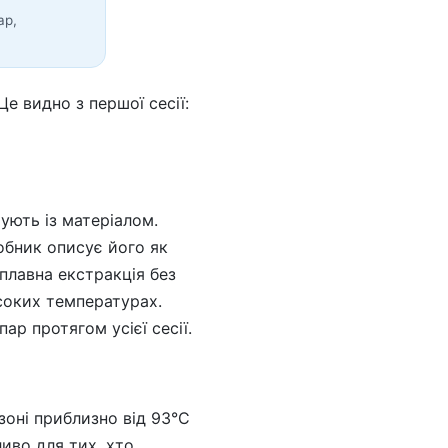
ар,
е видно з першої сесії:
тують із матеріалом.
обник описує його як
 плавна екстракція без
соких температурах.
ар протягом усієї сесії.
азоні приблизно від 93°C
иво для тих, хто