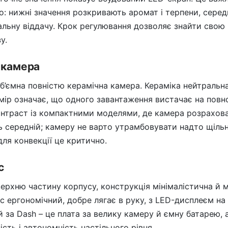
: нижні значення розкривають аромат і терпени, серед
альну віддачу. Крок регулювання дозволяє знайти свою
у.
 камера
 об’ємна повністю керамічна камера. Кераміка нейтраль
озмір означає, що одного завантаження вистачає на повн
онтраст із компактними моделями, де камера розрахова
 середній; камеру не варто утрамбовувати надто щільн
для конвекції це критично.
с
рхню частину корпусу, конструкція мінімалістична й м
 ергономічний, добре лягає в руку, з LED-дисплеєм на п
й за Dash – це плата за велику камеру й ємну батарею, 
сть і автономність настільного рівня.