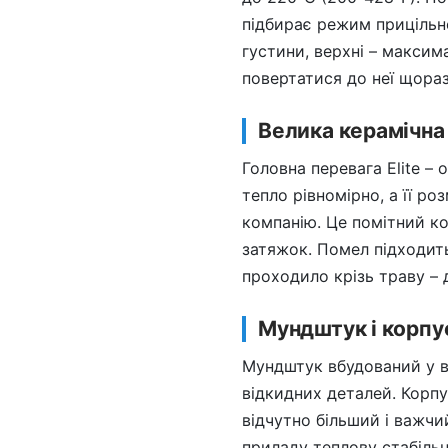
підбирає режим прицільно
густини, верхні – максим
повертатися до неї щораз
Велика керамічна
Головна перевага Elite –
тепло рівномірно, а її р
компанію. Це помітний к
затяжок. Помел підходить
проходило крізь траву – 
Мундштук і корпу
Мундштук вбудований у ве
відкидних деталей. Корпус
відчутно більший і важчи
приладу теплову стабільні