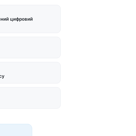
чний цифровий
су