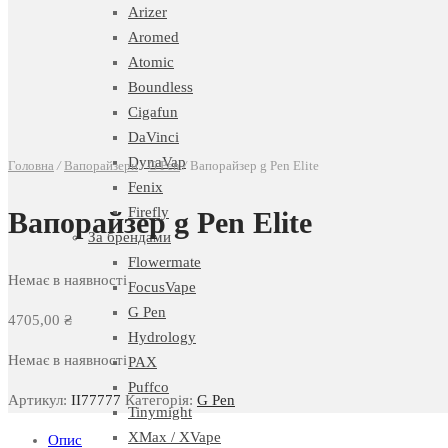
Arizer
Aromed
Atomic
Boundless
Cigafun
DaVinci
DynaVap
Головна
/
Вапорайзери
/
G Pen
/
Вапорайзер g Pen Elite
Fenix
Firefly
Вапорайзер g Pen Elite
За брендами
Flowermate
Немає в наявності
FocusVape
G Pen
4705,00
₴
Hydrology
Немає в наявності
PAX
Puffco
Артикул:
II77777
Категорія:
G Pen
Tinymight
XMax / XVape
Опис