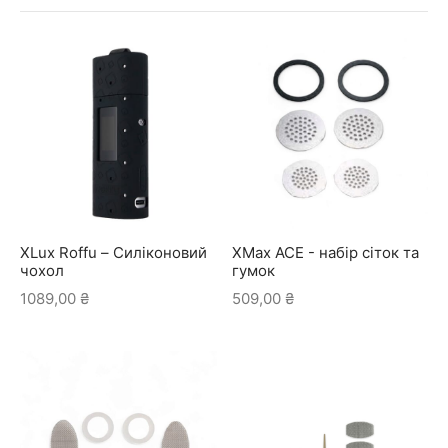
XLux Roffu – Силіконовий
XMax ACE - набір сіток та
чохол
гумок
1089,00
₴
509,00
₴