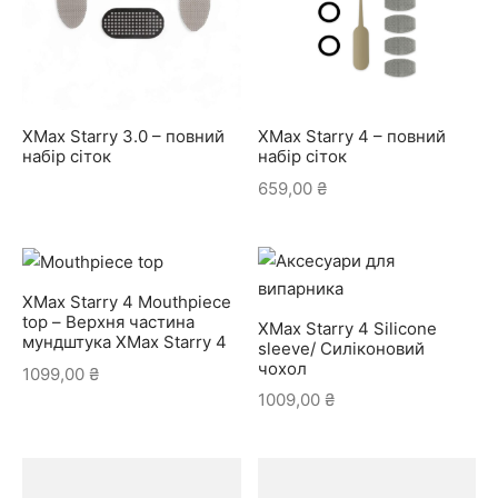
XMax Starry 3.0 – повний
XMax Starry 4 – повний
набір сіток
набір сіток
659,00
₴
XMax Starry 4 Mouthpiece
top – Верхня частина
XMax Starry 4 Silicone
мундштука XMax Starry 4
sleeve/ Силіконовий
чохол
1099,00
₴
1009,00
₴