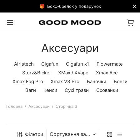
🎁 Бокс-брелок у подарунок
Аксесуари
Airistech
Cigafun
Cigafun x1
Flowermate
Storz&Bickel
XMax / XVape
Xmax Ace
Xmax Fog Pro
Xmax V3 Pro
Баночки
Бонги
Ваги
Кейси
Сухі трави
Схованки
Головна
/
Аксесуари
/
Сторінка 3
Фільтри