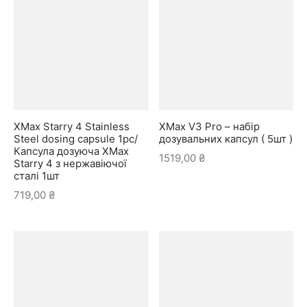
XMax Starry 4 Stainless
XMax V3 Pro – набір
Steel dosing capsule 1pc/
дозувальних капсул ( 5шт )
Капсула дозуюча XMax
1519,00
₴
Starry 4 з нержавіючої
сталі 1шт
719,00
₴