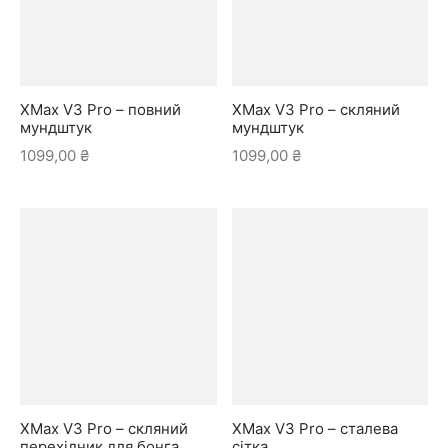
XMax V3 Pro – повний
XMax V3 Pro – скляний
мундштук
мундштук
1099,00
₴
1099,00
₴
XMax V3 Pro – скляний
XMax V3 Pro – сталева
перехідник для бонга
сітка