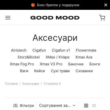
🎁 Бокс-брелок у подарунок
Аксесуари
Airistech
Cigafun
Cigafun x1
Flowermate
Storz&Bickel
XMax / XVape
Xmax Ace
Xmax Fog Pro
Xmax V3 Pro
Баночки
Бонги
Ваги
Кейси
Сухі трави
Схованки
Головна
/
Аксесуари
/
Сторінка 4
Фільтри