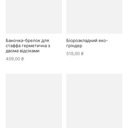
Баночка-брелок для
Біорозкладний еко-
стаффа герметична з
гріндер
двома відсіками
519,00
₴
409,00
₴