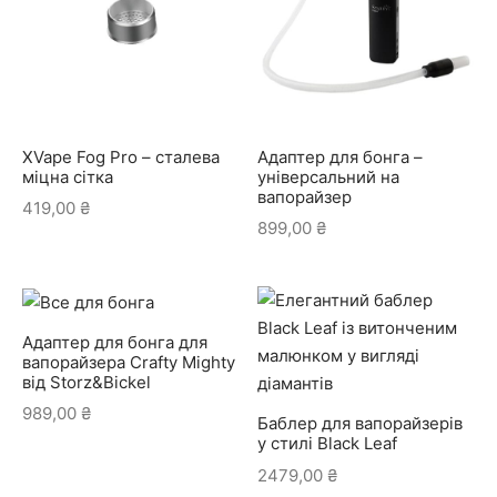
XVape Fog Pro – сталева
Адаптер для бонга –
міцна сітка
універсальний на
вапорайзер
419,00
₴
899,00
₴
Адаптер для бонга для
вапорайзера Crafty Mighty
від Storz&Bickel
989,00
₴
Баблер для вапорайзерів
у стилі Black Leaf
2479,00
₴